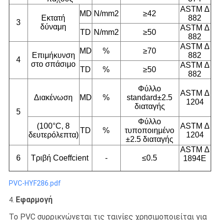
ASTM Δ
MD
N/mm2
≥42
Εκτατή
882
3
δύναμη
ASTM Δ
TD
N/mm2
≥50
882
ASTM Δ
MD
%
≥70
Επιμήκυνση
882
4
στο σπάσιμο
ASTM Δ
TD
%
≥50
882
Φύλλο
ASTM Δ
Διακένωση
MD
%
standard±2.5
1204
διαταγής
5
Φύλλο
(100°C, 8
ASTM Δ
TD
%
τυποποιημένο
δευτερόλεπτα)
1204
±2.5 διαταγής
ASTM Δ
6
Τριβή Coeffcient
-
≤0.5
1894E
PVC-HYF286.pdf
Εφαρμογή
4.
Το PVC συρρικνώνεται τις ταινίες χρησιμοποιείται για