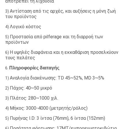
αποτρέπει τη λιχουδιά
Αντίσταση από τις αρχές, και αυξήσεις η μόνη ζωή
3)
του προϊόντος
Λογικό κόστος
4)
Προστασία από pilferage και τη διαρροή των
5)
προϊόντων
Η υψηλές διαφάνεια και η εκκαθάριση προσελκύουν
6)
τους πελάτες
Πληροφορίες διαταγής
6.
Αναλογία διακένωσης: TD 45~52%, MD 3~5%
1)
Πάχος: 40~50 μικρό
2)
Πλάτος: 280~1000 χιλ.
3)
Μήκος: 3000-4000 (μετρητής/ρόλος)
4)
Πυρήνας I.D: 3 ίντσα (76mm), 6 ίντσα (152mm)
5)
Ποσότητα φόρτωσης: 17MT/εμπορευματοκιβώτιο
6)