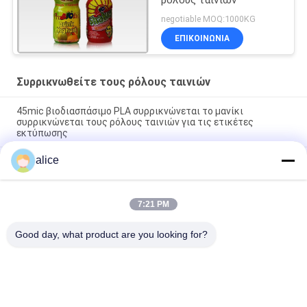
ρόλους ταινιών
negotiable MOQ:1000KG
ΕΠΙΚΟΙΝΩΝΙΑ
Συρρικνωθείτε τους ρόλους ταινιών
45mic βιοδιασπάσιμο PLA συρρικνώνεται το μανίκι
συρρικνώνεται τους ρόλους ταινιών για τις ετικέτες
εκτύπωσης
alice
Η αρίστης ποιότητας PET PETG συρρικνώνεται την ταινία
40Mic συγκολλά το πλαστικό υλικό συσκευασίας με
θερμότητα
7:21 PM
70% - 78% Διαυγές PETG συρρικνωτικό φιλμ, θερμικά
συρρικνωτικό φιλμ για μανίκια ολόκληρου του σώματος
Good day, what product are you looking for?
Λαϊκή κατηγορία
Όλα
Συρρικνωθείτε 
PETG 