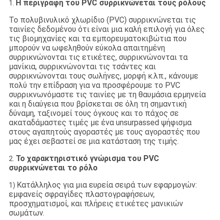
Η περιγραφή του PVC συρρικνώνεται τους ρόλους
1.
Το πολυβινυλικό χλωρίδιο (PVC) συρρικνώνεται τις
ταινίες δεδομένου ότι είναι μια καλή επιλογή για όλες
τις βιομηχανίες και τα εμπορευματοκιβώτια που
μπορούν να ωφεληθούν εύκολα απαιτημένη
συρρικνώνονται τις ετικέτες, συρρικνώνονται τα
μανίκια, συρρικνώνονται τις τσάντες και
συρρικνώνονται τους σωλήνες, μορφή κ.λπ., κάνουμε
πολύ την επίδραση για να προσφέρουμε το PVC
συρρικνωνόμαστε τις ταινίες με τη θαυμάσια ερμηνεία
και η διαύγεια που βρίσκεται σε όλη τη σημαντική
δύναμη, ταξινομεί τους όγκους και το πάχος σε
ακαταδάμαστες τιμές με ένα unsurpassed ψήφισμα
στους αγαπητούς αγοραστές με τους αγοραστές που
μας έχει σεβαστεί σε μια κατάσταση της τιμής.
Το χαρακτηριστικό γνώρισμα του PVC
2.
συρρικνώνεται το ρόλο
Κατάλληλος για μια ευρεία σειρά των εφαρμογών:
1)
εμφανείς σφραγίδες πλαστογραφήσεων,
προσχηματισμοί, και πλήρεις ετικέτες μανικιών
σωμάτων.