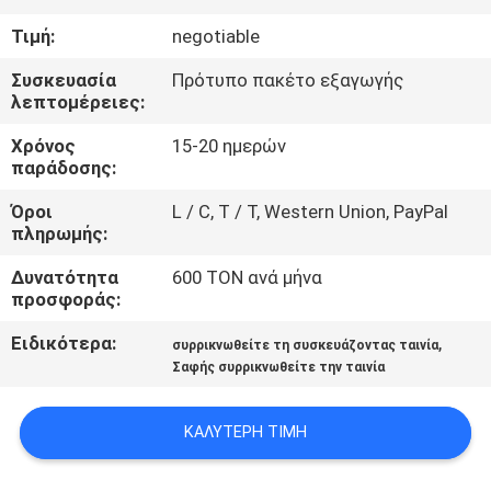
Τιμή:
negotiable
ΠΟΙΟΤΙΚΌΣ
ΈΛΕΓΧΟΣ
Συσκευασία
Πρότυπο πακέτο εξαγωγής
λεπτομέρειες:
Χρόνος
15-20 ημερών
ΜΑΣ
παράδοσης:
ΕΛΆΤΕ
Όροι
L / C, T / T, Western Union, PayPal
ΣΕ
πληρωμής:
ΕΠΑΦΉ
Δυνατότητα
600 ΤΟΝ ανά μήνα
ΜΕ
προσφοράς:
Ειδικότερα:
,
συρρικνωθείτε τη συσκευάζοντας ταινία
ΕΙΔΉΣΕΙΣ
Σαφής συρρικνωθείτε την ταινία
ΚΑΛΎΤΕΡΗ ΤΙΜΉ
ΖΗΤΉΣΤΕ
ΈΝΑ