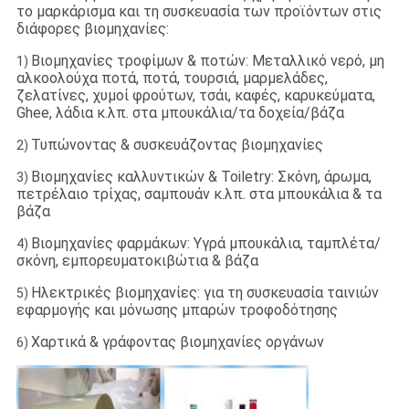
το μαρκάρισμα και τη συσκευασία των προϊόντων στις
διάφορες βιομηχανίες:
Βιομηχανίες τροφίμων & ποτών: Μεταλλικό νερό, μη
1)
αλκοολούχα ποτά, ποτά, τουρσιά, μαρμελάδες,
ζελατίνες, χυμοί φρούτων, τσάι, καφές, καρυκεύματα,
Ghee, λάδια κ.λπ. στα μπουκάλια/τα δοχεία/βάζα
Τυπώνοντας & συσκευάζοντας βιομηχανίες
2)
Βιομηχανίες καλλυντικών & Toiletry: Σκόνη, άρωμα,
3)
πετρέλαιο τρίχας, σαμπουάν κ.λπ. στα μπουκάλια & τα
βάζα
Βιομηχανίες φαρμάκων: Υγρά μπουκάλια, ταμπλέτα/
4)
σκόνη, εμπορευματοκιβώτια & βάζα
Ηλεκτρικές βιομηχανίες: για τη συσκευασία ταινιών
5)
εφαρμογής και μόνωσης μπαρών τροφοδότησης
Χαρτικά & γράφοντας βιομηχανίες οργάνων
6)