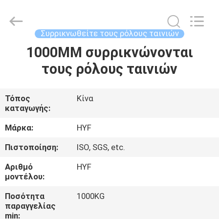
Hubei
HYF
Packaging
Co.,
Ltd..
Συρρικνωθείτε τους ρόλους ταινιών
All
Rights
1000MM συρρικνώνονται
ΣΠΊΤΙ
Reserved.
τους ρόλους ταινιών
ΠΡΟΪΌΝΤΑ
Τόπος
Κίνα
καταγωγής:
ΒΊΝΤΕΟ
Μάρκα:
HYF
ΠΕΡΊΠΟΥ
Πιστοποίηση:
ISO, SGS, etc.
ΕΜΕΊΣ
Αριθμό
HYF
μοντέλου:
ΓΎΡΟΣ
Ποσότητα
1000KG
παραγγελίας
ΕΡΓΟΣΤΑΣΊΩΝ
min: