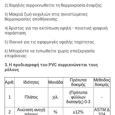
Χαμηλός συρρικνωθείτε τη θερμοκρασία έναρξης.
2)
Μακριά ζωή κοχυλιών στις συνιστώμενες
3)
θερμοκρασίες αποθήκευσης.
Άριστος για την εκτύπωση υψηλή - ποιοτική γραφική
4)
παράσταση.
Ιδανικό για τις εφαρμογές υψηλής ταχύτητας.
5)
Μπορέστε να τυπωθείτε χωρίς επεξεργασία
6)
επιφάνειας.
3. Η προδιαγραφή του PVC συρρικνώνεται τους
ρόλους
Πρότυπα
Μέθοδος
Αριθ.
Ιδιότητες
Μονάδα
δοκιμής
δοκιμής
(Πρότυπα
1
Πλάτος
χιλ.
φύλλων
-
διαταγής) 0-3
Ανώτατη ανοχή
ASTM Δ
2
%
±12%
πάχους
374