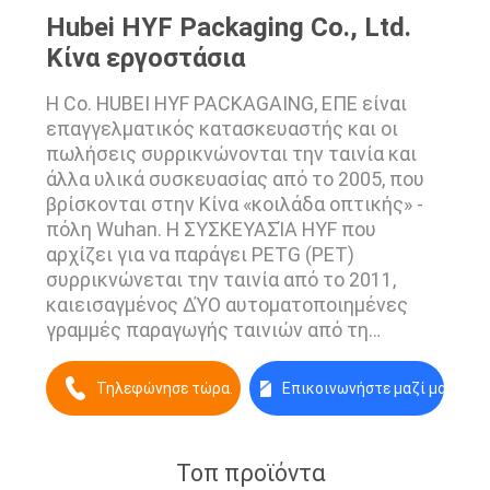
Hubei HYF Packaging Co., Ltd.
Κίνα εργοστάσια
Η Co. HUBEI HYF PACKAGAING, ΕΠΕ είναι
επαγγελματικός κατασκευαστής και οι
πωλήσεις συρρικνώνονται την ταινία και
άλλα υλικά συσκευασίας από το 2005, που
βρίσκονται στην Κίνα «κοιλάδα οπτικής» -
πόλη Wuhan. Η ΣΥΣΚΕΥΑΣΊΑ HYF που
αρχίζει για να παράγει PETG (PET)
συρρικνώνεται την ταινία από το 2011,
καιεισαγμένος ΔΎΟ αυτοματοποιημένες
γραμμές παραγωγής ταινιών από τη
Γερμανία (BRUCKNER) με τη ικανότητα
παραγωγής 12.000 τόνων το χρόνο. PETG
Τηλεφώνησε τώρα.
Επικοινωνήστε μαζί μας
μας (PET) συρρικνώνεται την ταινία
συρρικνώνεται την ταινία είναι ένας νέος
τύπος του πράσινου πλαστικού υλικού
Τοπ προϊόντα
συσκευασίας με ένα τελευταίο ποσοστό