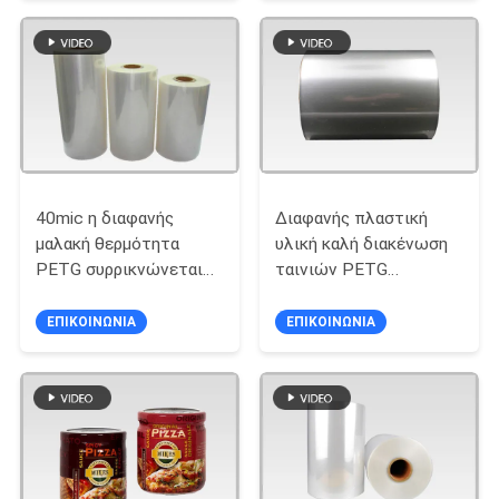
ΑΠΌΣΠΑΣΜΑ
SITEMAP
ΠΟΛΙΤΙΚΉ
ΑΠΟΡΡΉΤΟΥ
40mic η διαφανής
Διαφανής πλαστική
μαλακή θερμότητα
υλική καλή διακένωση
PETG συρρικνώνεται
ταινιών PETG
την ταινία για τις
συσκευασίας κάτω από
ετικέτες μανικιών
το πάχος 40mic
ΕΠΙΚΟΙΝΩΝΙΑ
ΕΠΙΚΟΙΝΩΝΙΑ
υψηλής ταχύτητας σε
50mic