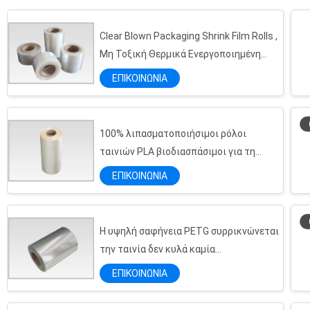
διακένωση...
Clear Blown Packaging Shrink Film Rolls ,
Μη Τοξική Θερμικά Ενεργοποιημένη
Συρρίκνωση Φιλμ
ΕΠΙΚΟΙΝΩΝΙΑ
Το υψηλό PVC σαφήνειας συρρικνώνεται την κατάλληλη έξοχη εκτύπωση ταινιών περικαλυμμάτων για τα λάδια
Το σαφές PVC διαφάνειας χαμηλής πυκνότητας συρρικνώνεται την ταινία για το μπουκάλι ετικετών
Το διαφανές μαλακό PVC κομματιού συρρικνώνεται την ταινία για την εκτύπωση και τη συσκευασία μπουκαλιών
100% λιπασματοποιήσιμοι ρόλοι
ταινιών PLA βιοδιασπάσιμοι για τη
50mic εκτυπώσιμο στιλπνό Transpancy PETG συρρικνώνεται την ταινία για την ετικέτα μπουκαλιών
συσκευασία τροφίμων
PETG συρρικνώνεται τα μανίκια
ΕΠΙΚΟΙΝΩΝΙΑ
25 Mic πλαστικός σαφής ρόλος ταινιών PVC μη τοξικός για τις καλύψεις βιβλίων/τις τσάντες αγορών
Τυπωμένη η η PET θερμότητα συρρικνώνεται τη θερμότητα ετικετών μπουκαλιών ποτών - ευαίσθητη για τα μανίκια ποτών
Η υψηλή σαφήνεια PETG συρρικνώνεται
78% η Pet συρρικνώνεται την ταινία
την ταινία δεν κυλά καμία
Οι φιλικές ετικέτες PETG μπουκαλιών ποτών χυμού Eco συρρικνώνονται το μανίκι περικαλυμμάτων κανένα βενζόλιο, 40 Mic
απελασματοποίηση για την εξωτερική
ΕΠΙΚΟΙΝΩΝΙΑ
Το μπουκάλι PETG ποτών συρρικνώνεται τη διακένωση ταινιών 78% μανικιών ανακυκλώσιμη, πάχος 30-80mic
συσκευασία για τις ετικέτες
Ο ανθεκτικός στη θερμότητα ρόλος ταινιών PVC, μπουκάλι συρρικνώνεται το περικάλυμμα για το Ε - υγρά μπουκάλια
μπουκαλιών ποτών σε 30mic