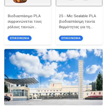
Βιοδιασπάσιμο PLA
25 - Mic Sealable PLA
συρρικνώνεται τους
βιοδιασπάσιμη ταινία
ρόλους ταινιών
θερμότητας για τη
ετικετών (μανίκι
συσκευασία πλαστικών
καλαμποκιού) για
τσαντών &
ΕΠΙΚΟΙΝΩΝΙΑ
ΕΠΙΚΟΙΝΩΝΙΑ
συρρικνώνεται την
λουλουδιών
ετικέτα μανικιών