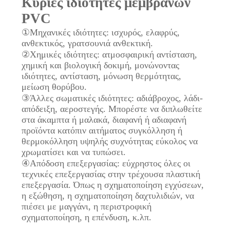
Κύριες ιδιότητες μεμβρανών
PVC
①Μηχανικές ιδιότητες: ισχυρός, ελαφρύς,
ανθεκτικός, γρατσουνιά ανθεκτική.
②Χημικές ιδιότητες: ατμοσφαιρική αντίσταση,
χημική και βιολογική δοκιμή, μονώνοντας
ιδιότητες, αντίσταση, μόνωση θερμότητας,
μείωση θορύβου.
③Άλλες σωματικές ιδιότητες: αδιάβροχος, λάδι-
απόδειξη, αεροστεγής. Μπορέστε να διπλωθείτε
στα άκαμπτα ή μαλακά, διαφανή ή αδιαφανή
προϊόντα κατόπιν αιτήματος συγκόλληση ή
θερμοκόλληση υψηλής συχνότητας εύκολος να
χρωματίσει και να τυπώσει.
④Απόδοση επεξεργασίας: εύχρηστος όλες οι
τεχνικές επεξεργασίας στην τρέχουσα πλαστική
επεξεργασία. Όπως η σχηματοποίηση εγχύσεων,
η εξώθηση, η σχηματοποίηση δαχτυλιδιών, να
πιέσει με μαγγάνι, η περιστροφική
σχηματοποίηση, η επένδυση, κ.λπ.