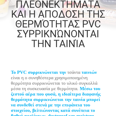
ΠΛΕΟΝΕΚΤΗΜΑΤΑ
ΠΟΙΟΤΙΚΌΣ
ΚΑΙ Η ΑΠΟΔΟΣΗ ΤΗΣ
ΈΛΕΓΧΟΣ
ΘΕΡΜΌΤΗΤΑΣ PVC
ΣΥΡΡΙΚΝΏΝΟΝΤΑΙ
ΜΑΣ
ΤΗΝ ΤΑΙΝΊΑ
ΕΛΆΤΕ
ΣΕ
ΕΠΑΦΉ
ΜΕ
Το PVC συρρικνώνεται την
τσάντα
ταινιών
είναι η ο συνηθέστερα χρησιμοποιημένη
θερμότητα συρρικνώνεται το υλικό συγκολλά
ΕΙΔΉΣΕΙΣ
μέσα τη συσκευασία με θερμότητα.
Μέσω του
ζεστού αέρα που φυσά, η ιδιαίτερα διαφανής
θερμότητα συρρικνώνεται την ταινία μπορεί
ΖΗΤΉΣΤΕ
να συνδεθεί στενά με την επιφάνεια του
στοιχείου, βελτιώνοντας κατά συνέπεια το
ΈΝΑ
βαθμό προϊόντων, dustproof και moisture-