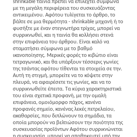
shrinkable ταινία πρέπει να επιλεχτεί σύμφωνα
με τη μεγάλη περιφέρεια του συσκευάζοντας
αντικειμένου. Αφότου τυλίγεται το άρθρο, το
βάλτε σε μια θερμότητα - shrinkable μηχανή ή το
φυσήξτε με έναν στεγνωτήρα τρίχας, μπορεί να
συρρικνωθεί, και η ταινία θα κολλήσει στενά
στην επιφάνεια του άρθρου. Είναι καλό να
σταματήσει σύμφωνα με το βαθμό
ικανοποίησης. Μερικές φορές το κιβώτιο είναι
τετραγωνικό, και θα υπάρξουν τέσσερις γωνίες
της τσάντας αφότου τίθενται τα στοιχεία σε την.
Αυτή τη στιγμή, μπορείτε να το κόψετε στην
πλευρά, να αφαιρέσετε τις γωνίες, και να το
συρρικνωθείτε έπειτα. Τα κύρια χαρακτηριστικά
του είναι σχετικά προφανή, με την ομαλή
επιφάνεια, ομοιόμορφο πάχος, κανένα
προφανές σημείο, κανένας λεκές πετρελαίου,
ακαθαρσίες, που διπλώνουν τα σημάδια, τα
οποία μπορούν να βελτιώσουν την ποιότητα της
συσκευασίας προϊόντων Αφότου συρρικνώνεται
η συσκευασία, μπορεί να αποθηκευτεί υπό την