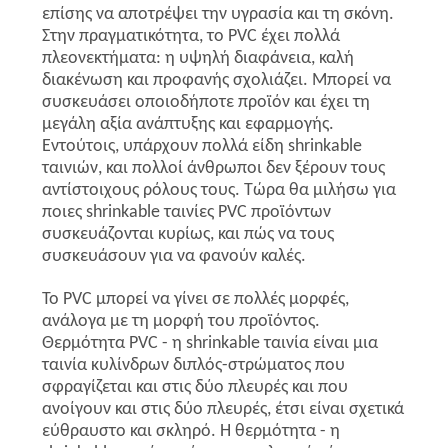
επίσης να αποτρέψει την υγρασία και τη σκόνη.
ΑΠΌΣΠΑΣΜΑ
Στην πραγματικότητα, το PVC έχει πολλά
πλεονεκτήματα: η υψηλή διαφάνεια, καλή
διακένωση και προφανής σχολιάζει. Μπορεί να
SITEMAP
συσκευάσει οποιοδήποτε προϊόν και έχει τη
μεγάλη αξία ανάπτυξης και εφαρμογής.
Εντούτοις, υπάρχουν πολλά είδη shrinkable
ΠΟΛΙΤΙΚΉ
ταινιών, και πολλοί άνθρωποι δεν ξέρουν τους
ΑΠΟΡΡΉΤΟΥ
αντίστοιχους ρόλους τους. Τώρα θα μιλήσω για
ποιες shrinkable ταινίες PVC προϊόντων
συσκευάζονται κυρίως, και πώς να τους
συσκευάσουν για να φανούν καλές.
Το PVC μπορεί να γίνει σε πολλές μορφές,
ανάλογα με τη μορφή του προϊόντος.
Θερμότητα PVC - η shrinkable ταινία είναι μια
ταινία κυλίνδρων διπλός-στρώματος που
σφραγίζεται και στις δύο πλευρές και που
ανοίγουν και στις δύο πλευρές, έτσι είναι σχετικά
εύθραυστο και σκληρό. Η θερμότητα - η