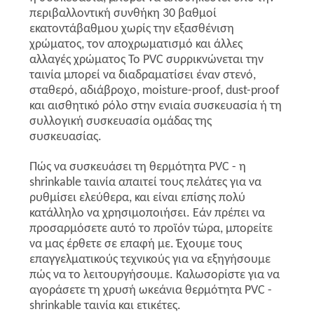
περιβαλλοντική συνθήκη 30 βαθμοί
εκατοντάβαθμου χωρίς την εξασθένιση
χρώματος, τον αποχρωματισμό και άλλες
αλλαγές χρώματος Το PVC συρρικνώνεται την
ταινία μπορεί να διαδραματίσει έναν στενό,
σταθερό, αδιάβροχο, moisture-proof, dust-proof
και αισθητικό ρόλο στην ενιαία συσκευασία ή τη
συλλογική συσκευασία ομάδας της
συσκευασίας.
Πώς να συσκευάσει τη θερμότητα PVC - η
shrinkable ταινία απαιτεί τους πελάτες για να
ρυθμίσει ελεύθερα, και είναι επίσης πολύ
κατάλληλο να χρησιμοποιήσει. Εάν πρέπει να
προσαρμόσετε αυτό το προϊόν τώρα, μπορείτε
να μας έρθετε σε επαφή με. Έχουμε τους
επαγγελματικούς τεχνικούς για να εξηγήσουμε
πώς να το λειτουργήσουμε. Καλωσορίστε για να
αγοράσετε τη χρυσή ωκεάνια θερμότητα PVC -
shrinkable ταινία και ετικέτες.