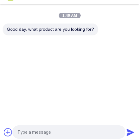
κορυφή
1:49 AM
Good day, what product are you looking for?
Λαϊκή κατηγορία
Όλα
Συρρικνωθείτε 
PETG 
Τους Ρόλους 
Συρρικνώνεται Την 
Ταινιών
Ταινία
Το PVC 
OPS 
Συρρικνώνεται Την 
Συρρικνώνονται 
Ταινία
Την Ταινία
Επιμεταλλωμένο 
Πλαστική Ταινία Pla
Κενό Έγγραφο
Η PET 
Ετικέτες 
Συρρικνώνεται Την 
Μπουκαλιών Ποτών
Ταινία
Αίτηση κράτησης