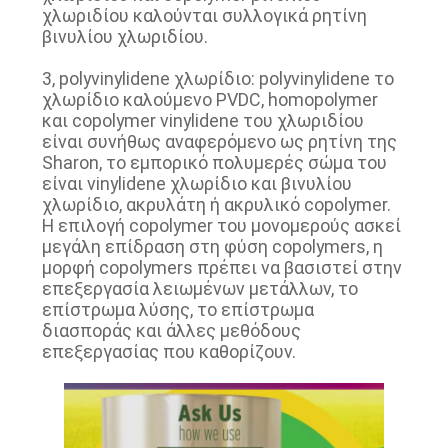
χλωριδίου καλούνται συλλογικά ρητίνη
βινυλίου χλωριδίου.
3, polyvinylidene χλωρίδιο: polyvinylidene το
χλωρίδιο καλούμενο PVDC, homopolymer
και copolymer vinylidene του χλωριδίου
είναι συνήθως αναφερόμενο ως ρητίνη της
Sharon, το εμπορικό πολυμερές σώμα του
είναι vinylidene χλωρίδιο και βινυλίου
χλωρίδιο, ακρυλάτη ή ακρυλικό copolymer.
Η επιλογή copolymer του μονομερούς ασκεί
μεγάλη επίδραση στη φύση copolymers, η
μορφή copolymers πρέπει να βασιστεί στην
επεξεργασία λειωμένων μετάλλων, το
επίστρωμα λύσης, το επίστρωμα
διασποράς και άλλες μεθόδους
επεξεργασίας που καθορίζουν.