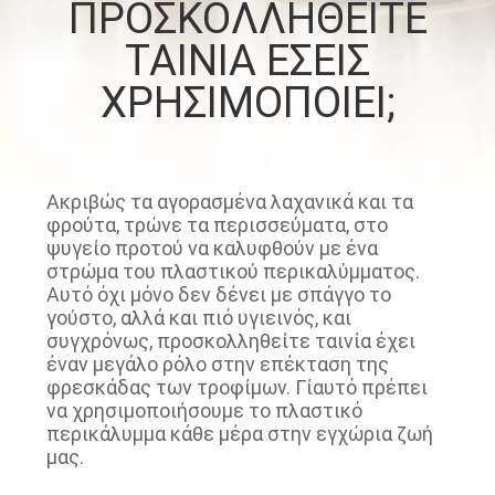
ΠΡΟΣΚΟΛΛΗΘΕΙΤΕ
ΠΟΙΟΤΙΚΌΣ
ΤΑΙΝΙΑ ΕΣΕΙΣ
ΈΛΕΓΧΟΣ
ΧΡΗΣΙΜΟΠΟΙΕΙ;
ΜΑΣ
ΕΛΆΤΕ
Ακριβώς τα αγορασμένα λαχανικά και τα
φρούτα, τρώνε τα περισσεύματα, στο
ΣΕ
ψυγείο προτού να καλυφθούν με ένα
ΕΠΑΦΉ
στρώμα του πλαστικού περικαλύμματος.
Αυτό όχι μόνο δεν δένει με σπάγγο το
ΜΕ
γούστο, αλλά και πιό υγιεινός, και
συγχρόνως, προσκολληθείτε ταινία έχει
έναν μεγάλο ρόλο στην επέκταση της
ΕΙΔΉΣΕΙΣ
φρεσκάδας των τροφίμων. Γίαυτό πρέπει
να χρησιμοποιήσουμε το πλαστικό
περικάλυμμα κάθε μέρα στην εγχώρια ζωή
ΖΗΤΉΣΤΕ
μας.
ΈΝΑ