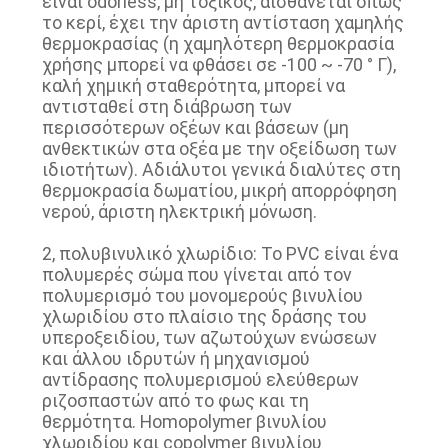
είναι odorless, μη τοξικός, αισθάνεται όπως
το κερί, έχει την άριστη αντίσταση χαμηλής
θερμοκρασίας (η χαμηλότερη θερμοκρασία
χρήσης μπορεί να φθάσει σε -100 ~ -70 ° Γ),
καλή χημική σταθερότητα, μπορεί να
αντισταθεί στη διάβρωση των
περισσότερων οξέων και βάσεων (μη
ανθεκτικών στα οξέα με την οξείδωση των
ιδιοτήτων). Αδιάλυτοι γενικά διαλύτες στη
θερμοκρασία δωματίου, μικρή απορρόφηση
νερού, άριστη ηλεκτρική μόνωση.
2, πολυβινυλικό χλωρίδιο: Το PVC είναι ένα
πολυμερές σώμα που γίνεται από τον
πολυμερισμό του μονομερούς βινυλίου
χλωριδίου στο πλαίσιο της δράσης του
υπεροξειδίου, των αζωτούχων ενώσεων
και άλλου ιδρυτών ή μηχανισμού
αντίδρασης πολυμερισμού ελεύθερων
ριζοσπαστών από το φως και τη
θερμότητα. Homopolymer βινυλίου
χλωριδίου και copolymer βινυλίου