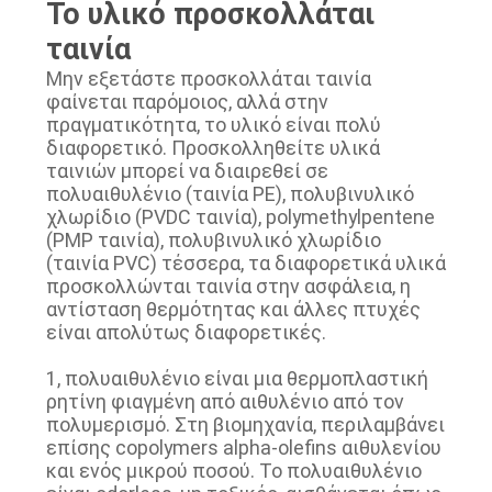
Το υλικό προσκολλάται
ΑΠΌΣΠΑΣΜΑ
ταινία
Μην εξετάστε προσκολλάται ταινία
SITEMAP
φαίνεται παρόμοιος, αλλά στην
πραγματικότητα, το υλικό είναι πολύ
διαφορετικό. Προσκολληθείτε υλικά
ΠΟΛΙΤΙΚΉ
ταινιών μπορεί να διαιρεθεί σε
πολυαιθυλένιο (ταινία PE), πολυβινυλικό
ΑΠΟΡΡΉΤΟΥ
χλωρίδιο (PVDC ταινία), polymethylpentene
(PMP ταινία), πολυβινυλικό χλωρίδιο
(ταινία PVC) τέσσερα, τα διαφορετικά υλικά
προσκολλώνται ταινία στην ασφάλεια, η
αντίσταση θερμότητας και άλλες πτυχές
είναι απολύτως διαφορετικές.
1, πολυαιθυλένιο είναι μια θερμοπλαστική
ρητίνη φιαγμένη από αιθυλένιο από τον
πολυμερισμό. Στη βιομηχανία, περιλαμβάνει
επίσης copolymers alpha-olefins αιθυλενίου
και ενός μικρού ποσού. Το πολυαιθυλένιο