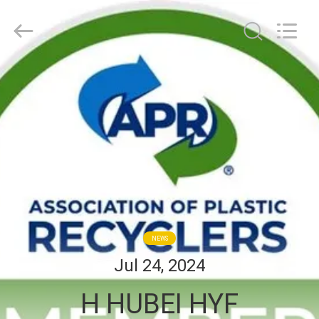
Hubei
HYF
Packaging
Co.,
Ltd..
All
Rights
ΣΠΊΤΙ
Reserved.
ΠΡΟΪΌΝΤΑ
ΒΊΝΤΕΟ
ΠΕΡΊΠΟΥ
ΕΜΕΊΣ
NEWS
Jul 24, 2024
ΓΎΡΟΣ
Η HUBEI HYF
ΕΡΓΟΣΤΑΣΊΩΝ