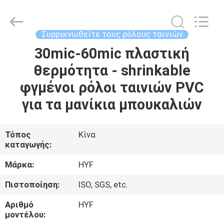
Hubei
HYF
Packaging
Co.,
Ltd..
Συρρικνωθείτε τους ρόλους ταινιών
All
Rights
30mic-60mic πλαστική
ΣΠΊΤΙ
Reserved.
θερμότητα - shrinkable
ΠΡΟΪΌΝΤΑ
φγμένοι ρόλοι ταινιών PVC
για τα μανίκια μπουκαλιών
ΒΊΝΤΕΟ
Τόπος
Κίνα
καταγωγής:
ΠΕΡΊΠΟΥ
ΕΜΕΊΣ
Μάρκα:
HYF
Πιστοποίηση:
ISO, SGS, etc.
ΓΎΡΟΣ
Αριθμό
HYF
ΕΡΓΟΣΤΑΣΊΩΝ
μοντέλου: