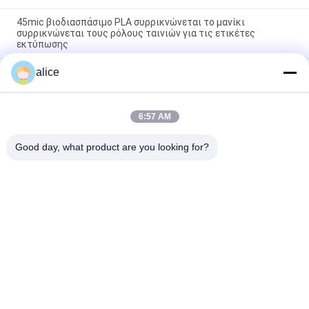
45mic βιοδιασπάσιμο PLA συρρικνώνεται το μανίκι
συρρικνώνεται τους ρόλους ταινιών για τις ετικέτες
εκτύπωσης
alice
Η αρίστης ποιότητας PET PETG συρρικνώνεται την ταινία
40Mic συγκολλά το πλαστικό υλικό συσκευασίας με
θερμότητα
6:57 AM
70% - 78% Διαυγές PETG συρρικνωτικό φιλμ, θερμικά
συρρικνωτικό φιλμ για μανίκια ολόκληρου του σώματος
Good day, what product are you looking for?
Λαϊκή κατηγορία
Όλα
Συρρικνωθείτε 
PETG 
Τους Ρόλους 
Συρρικνώνεται Την 
Ταινιών
Ταινία
Το PVC 
OPS 
Συρρικνώνεται Την 
Συρρικνώνονται 
Ταινία
Την Ταινία
Επιμεταλλωμένο 
Πλαστική Ταινία Pla