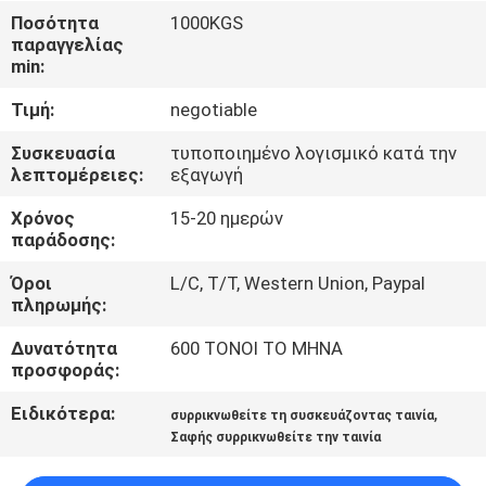
Ποσότητα
1000KGS
ΠΟΙΟΤΙΚΌΣ
παραγγελίας
min:
ΈΛΕΓΧΟΣ
Τιμή:
negotiable
ΜΑΣ
Συσκευασία
τυποποιημένο λογισμικό κατά την
λεπτομέρειες:
εξαγωγή
ΕΛΆΤΕ
Χρόνος
15-20 ημερών
ΣΕ
παράδοσης:
ΕΠΑΦΉ
Όροι
L/C, T/T, Western Union, Paypal
ΜΕ
πληρωμής:
Δυνατότητα
600 ΤΟΝΟΙ ΤΟ ΜΗΝΑ
ΕΙΔΉΣΕΙΣ
προσφοράς:
Ειδικότερα:
,
συρρικνωθείτε τη συσκευάζοντας ταινία
ΖΗΤΉΣΤΕ
Σαφής συρρικνωθείτε την ταινία
ΈΝΑ