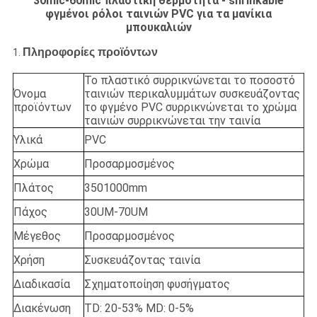
30mic-60mic πλαστική θερμότητα - shrinkable
φγμένοι ρόλοι ταινιών PVC για τα μανίκια
μπουκαλιών
Πληροφορίες προϊόντων
1.
Το πλαστικό συρρικνώνεται το ποσοστό
Όνομα
ταινιών περικαλυμμάτων συσκευάζοντας
προϊόντων
το φγμένο PVC συρρικνώνεται το χρώμα
ταινιών συρρικνώνεται την ταινία
Υλικά
PVC
Χρώμα
Προσαρμοσμένος
Πλάτος
3501000mm
Πάχος
30UM-70UM
Μέγεθος
Προσαρμοσμένος
Χρήση
Συσκευάζοντας ταινία
Διαδικασία
Σχηματοποίηση φυσήγματος
Διακένωση
TD: 20-53% MD: 0-5%