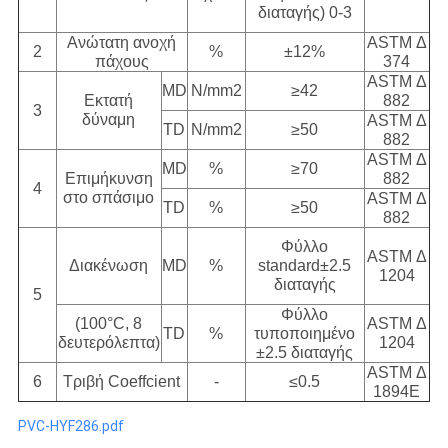
διαταγής) 0-3
Ανώτατη ανοχή
ASTM Δ
2
%
±12%
πάχους
374
ASTM Δ
MD
N/mm2
≥42
Εκτατή
882
3
δύναμη
ASTM Δ
TD
N/mm2
≥50
882
ASTM Δ
MD
%
≥70
Επιμήκυνση
882
4
στο σπάσιμο
ASTM Δ
TD
%
≥50
882
Φύλλο
ASTM Δ
Διακένωση
MD
%
standard±2.5
1204
διαταγής
5
Φύλλο
(100°C, 8
ASTM Δ
TD
%
τυποποιημένο
δευτερόλεπτα)
1204
±2.5 διαταγής
ASTM Δ
6
Τριβή Coeffcient
-
≤0.5
1894E
PVC-HYF286.pdf