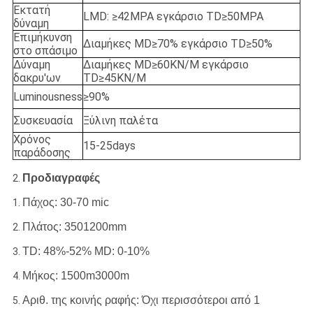
Εκτατή
LMD: ≥42MPA εγκάρσιο TD≥50MPA
δύναμη
Επιμήκυνση
Διαμήκες MD≥70% εγκάρσιο TD≥50%
στο σπάσιμο
Δύναμη
Διαμήκες MD≥60KN/M εγκάρσιο
δακρυ'ων
TD≥45KN/M
Luminousness
≥90%
Συσκευασία
Ξύλινη παλέτα
Χρόνος
15-25days
παράδοσης
Προδιαγραφές
2.
Πάχος: 30-70 mic
1.
Πλάτος: 3501200mm
2.
TD: 48%-52% MD: 0-10%
3.
Μήκος: 1500m3000m
4.
Αριθ. της κοινής ραφής: Όχι περισσότεροι από 1
5.