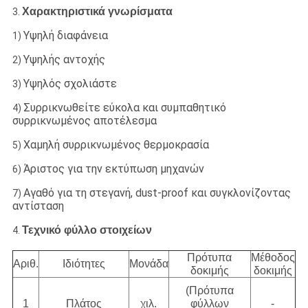
Χαρακτηριστικά γνωρίσματα
3.
Υψηλή διαφάνεια
1)
Υψηλής αντοχής
2)
Υψηλός σχολιάστε
3)
Συρρικνωθείτε εύκολα και συμπαθητικό
4)
συρρικνωμένος αποτέλεσμα
Χαμηλή συρρικνωμένος θερμοκρασία
5)
Άριστος για την εκτύπωση μηχανών
6)
Αγαθό για τη στεγανή, dust-proof και συγκλονίζοντας
7)
αντίσταση
Τεχνικό φύλλο στοιχείων
4.
Πρότυπα
Μέθοδος
Αριθ.
Ιδιότητες
Μονάδα
δοκιμής
δοκιμής
(Πρότυπα
1
Πλάτος
χιλ.
φύλλων
-