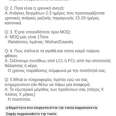
Q: 2. Ποια είναι η χρονική ανοχή;
Α: Ανάγκες δειγμάτων 2-3 ημέρες που προετοιμάζονται
χρονικές ανάγκες μαζικής παραγωγής 15-20 ημέρες
κανονικά.
Q: 3. Έχετε οποιοδήποτε όριο MOQ;
Α: MOQ μας είναι 1Tons
Θαλάσσιος λιμένας: Wuhan/Σαγκάη
Q: 4. Πώς στέλνετε τα αγαθά και πόσο καιρό παίρνει
φθάνει;
Α: Στέλνουμε συνήθως από LCL ή FCL από την αποστολή
θάλασσας ή αέρα.
Ο χρόνος παράδοσης σύμφωνα με την ποσότητά σας.
Q: 5.What οι πληροφορίες πρέπει εγώ να σας
ενημερώσουν εάν θέλω να πάρω μια αναφορά;
Α: Το εξωτερικό μέγεθος των προϊόντων σας (πάχος Χ
πλάτος Χ μήκος)
Η ποσότητα.
η θερμότητα που ενεργοποιείται την ταινία συρρικνώνεται
Σαφής συρρικνωθείτε την ταινία