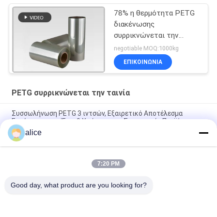
78% η θερμότητα PETG
διακένωσης
συρρικνώνεται την
ταινία στη Shrinkable
negotiable MOQ:1000kg
ετικέτα μανικιών
ΕΠΙΚΟΙΝΩΝΙΑ
PETG συρρικνώνεται την ταινία
Συσσωλήνωση PETG 3 ιντσών, Εξαιρετικό Αποτέλεσμα
Εκτύπωσης και Έως 9 Χρώματα για Συσκευασία Προϊόντων
alice
40mic διαφανείς Shrinkable ταινίες πολυεστέρα για τις
ετικέτες μπουκαλιών εκτύπωσης
7:20 PM
Ελαστική ταινία συρρίκνωσης PETG Ιδανικό υλικό PET για
συρρίκνωση συσκευασίας
Good day, what product are you looking for?
Λαϊκή κατηγορία
Όλα