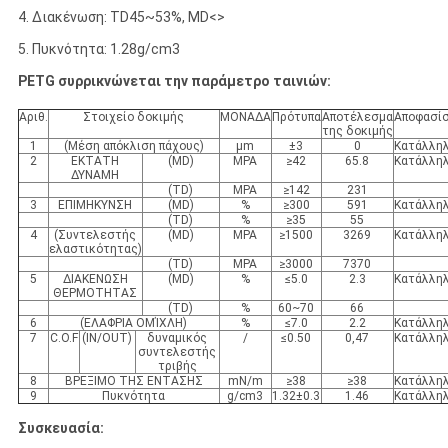
4. Διακένωση: TD45~53%, MD<>
5. Πυκνότητα: 1.28g/cm3
PETG συρρικνώνεται την παράμετρο ταινιών:
Αριθ.
Στοιχείο δοκιμής
ΜΟΝΑΔΑ
Πρότυπα
Αποτέλεσμα
Αποφασί
της δοκιμής
1
(Μέση απόκλιση πάχους)
μm
±3
0
Κατάλλη
2
ΕΚΤΑΤΗ
(MD)
MPA
≥42
65.8
Κατάλλη
ΔΥΝΑΜΗ
(TD)
MPA
≥142
231
3
ΕΠΙΜΗΚΥΝΣΗ
(MD)
%
≥300
591
Κατάλλη
(TD)
%
≥35
55
4
(Συντελεστής
(MD)
MPA
≥1500
3269
Κατάλλη
ελαστικότητας)
(TD)
MPA
≥3000
7370
5
ΔΙΑΚΕΝΩΣΗ
(MD)
%
≤5.0
2.3
Κατάλλη
ΘΕΡΜΟΤΗΤΑΣ
(TD)
%
60~70
66
6
(ΕΛΑΦΡΙΑ ΟΜΊΧΛΗ)
%
≤7.0
2.2
Κατάλλη
7
C.O.F
(IN/OUT)
δυναμικός
/
≤0.50
0,47
Κατάλλη
συντελεστής
τριβής
8
ΒΡΕΞΙΜΟ ΤΗΣ ΕΝΤΑΣΗΣ
mN/m
≥38
≥38
Κατάλλη
9
Πυκνότητα
g/cm3
1.32±0.3
1.46
Κατάλλη
Συσκευασία: