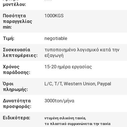
μοντέλου:
ΠΟΙΟΤΙΚΌΣ
Ποσότητα
1000KGS
ΈΛΕΓΧΟΣ
παραγγελίας
min:
Τιμή:
negotiable
ΜΑΣ
ΕΛΆΤΕ
Συσκευασία
τυποποιημένο λογισμικό κατά την
λεπτομέρειες:
εξαγωγή
ΣΕ
Χρόνος
15-20 ημέρα εργασίας
ΕΠΑΦΉ
παράδοσης:
ΜΕ
Όροι
L/C, T/T, Western Union, Paypal
πληρωμής:
ΕΙΔΉΣΕΙΣ
Δυνατότητα
3000ton/μήνα
προσφοράς:
ΖΗΤΉΣΤΕ
Ειδικότερα:
,
ντυμένη σιλικόνη ταινία
ΈΝΑ
το πλαστικό συρρικνώνεται την ταινία