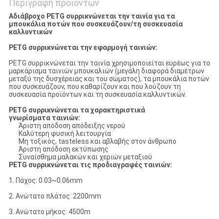
Περιγραφή προϊόντων
Αδιάβροχο PETG συρρικνώνεται την ταινία για τα
μπουκάλια ποτών που συσκευάζουν/τη συσκευασία
καλλυντικών
PETG συρρικνώνεται την εφαρμογή ταινιών:
PETG συρρικνώνεται την ταινία χρησιμοποιείται ευρέως για το
μαρκάρισμα ταινιών μπουκαλιών (μεγάλη διαφορά διαμέτρων
μεταξύ της δυσχέρειας και του σώματος), τα μπουκάλια ποτών
που συσκευάζουν, που καθαρίζουν και που λούζουν τη
συσκευασία προϊόντων και τη συσκευασία καλλυντικών.
PETG συρρικνώνεται τα χαρακτηριστικά
γνωρίσματα ταινιών:
Άριστη απόδοση απόδειξης νερού
Καλύτερη φυσική λειτουργία
Μη τοξικός, tasteless και αβλαβής στον άνθρωπο
Άριστη απόδοση εκτύπωσης
Συναίσθημα μαλακών και χεριών μεταξιού
PETG συρρικνώνεται τις προδιαγραφές ταινιών:
1. Πάχος: 0.03~0.06mm
2. Ανώτατο πλάτος: 2200mm
3. Ανώτατο μήκος: 4500m