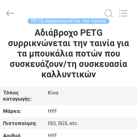
Hubei
HYF
Packaging
Co.,
Ltd..
PETG συρρικνώνεται την ταινία
All
Rights
Αδιάβροχο PETG
ΣΠΊΤΙ
Reserved.
συρρικνώνεται την ταινία για
ΠΡΟΪΌΝΤΑ
τα μπουκάλια ποτών που
συσκευάζουν/τη συσκευασία
ΒΊΝΤΕΟ
καλλυντικών
ΠΕΡΊΠΟΥ
Τόπος
Κίνα
καταγωγής:
ΕΜΕΊΣ
Μάρκα:
HYF
ΓΎΡΟΣ
Πιστοποίηση:
ISO, SGS, etc.
ΕΡΓΟΣΤΑΣΊΩΝ
Αριθμό
HYF