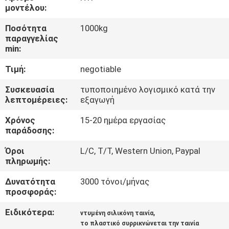
μοντέλου:
ΠΟΙΟΤΙΚΌΣ
Ποσότητα
1000kg
ΈΛΕΓΧΟΣ
παραγγελίας
min:
Τιμή:
negotiable
ΜΑΣ
ΕΛΆΤΕ
Συσκευασία
τυποποιημένο λογισμικό κατά την
λεπτομέρειες:
εξαγωγή
ΣΕ
Χρόνος
15-20 ημέρα εργασίας
ΕΠΑΦΉ
παράδοσης:
ΜΕ
Όροι
L/C, T/T, Western Union, Paypal
πληρωμής:
ΕΙΔΉΣΕΙΣ
Δυνατότητα
3000 τόνοι/μήνας
προσφοράς:
ΖΗΤΉΣΤΕ
Ειδικότερα:
,
ντυμένη σιλικόνη ταινία
ΈΝΑ
το πλαστικό συρρικνώνεται την ταινία