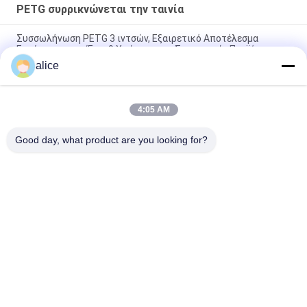
PETG συρρικνώνεται την ταινία
Συσσωλήνωση PETG 3 ιντσών, Εξαιρετικό Αποτέλεσμα
Εκτύπωσης και Έως 9 Χρώματα για Συσκευασία Προϊόντων
alice
40mic διαφανείς Shrinkable ταινίες πολυεστέρα για τις
ετικέτες μπουκαλιών εκτύπωσης
4:05 AM
Ελαστική ταινία συρρίκνωσης PETG Ιδανικό υλικό PET για
συρρίκνωση συσκευασίας
Good day, what product are you looking for?
Λαϊκή κατηγορία
Όλα
Συρρικνωθείτε 
PETG 
Τους Ρόλους 
Συρρικνώνεται Την 
Ταινιών
Ταινία
Το PVC 
OPS 
Συρρικνώνεται Την 
Συρρικνώνονται 
Ταινία
Την Ταινία
Επιμεταλλωμένο 
Πλαστική Ταινία Pla
Κενό Έγγραφο