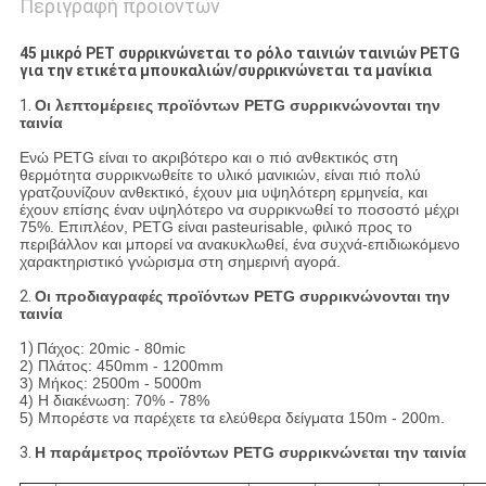
Περιγραφή προϊόντων
45 μικρό PET συρρικνώνεται το ρόλο ταινιών ταινιών PETG
για την ετικέτα μπουκαλιών/συρρικνώνεται τα μανίκια
1.
Οι λεπτομέρειες προϊόντων PETG συρρικνώνονται την
ταινία
Ενώ PETG είναι το ακριβότερο και ο πιό ανθεκτικός στη
θερμότητα συρρικνωθείτε το υλικό μανικιών, είναι πιό πολύ
γρατζουνίζουν ανθεκτικό, έχουν μια υψηλότερη ερμηνεία, και
έχουν επίσης έναν υψηλότερο να συρρικνωθεί το ποσοστό μέχρι
75%. Επιπλέον, PETG είναι pasteurisable, φιλικό προς το
περιβάλλον και μπορεί να ανακυκλωθεί, ένα συχνά-επιδιωκόμενο
χαρακτηριστικό γνώρισμα στη σημερινή αγορά.
2.
Οι προδιαγραφές προϊόντων PETG συρρικνώνονται την
ταινία
1)
Πάχος: 20mic - 80mic
2) Πλάτος: 450mm - 1200mm
3) Μήκος: 2500m - 5000m
4) Η διακένωση: 70% - 78%
5) Μπορέστε να παρέχετε τα ελεύθερα δείγματα 150m - 200m.
3.
Η παράμετρος προϊόντων PETG συρρικνώνεται την ταινία