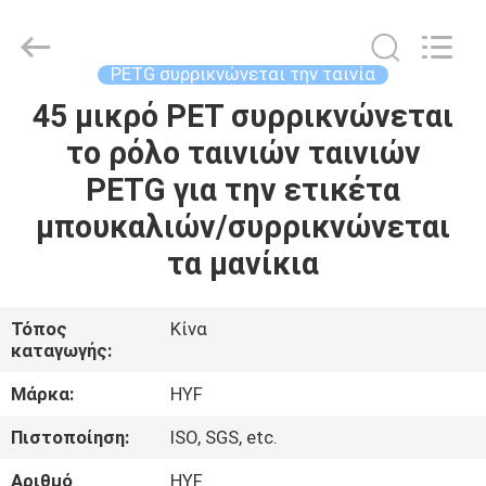
Hubei
HYF
Packaging
Co.,
Ltd..
PETG συρρικνώνεται την ταινία
All
Rights
45 μικρό PET συρρικνώνεται
ΣΠΊΤΙ
Reserved.
το ρόλο ταινιών ταινιών
ΠΡΟΪΌΝΤΑ
PETG για την ετικέτα
μπουκαλιών/συρρικνώνεται
ΒΊΝΤΕΟ
τα μανίκια
ΠΕΡΊΠΟΥ
Τόπος
Κίνα
καταγωγής:
ΕΜΕΊΣ
Μάρκα:
HYF
ΓΎΡΟΣ
Πιστοποίηση:
ISO, SGS, etc.
ΕΡΓΟΣΤΑΣΊΩΝ
Αριθμό
HYF