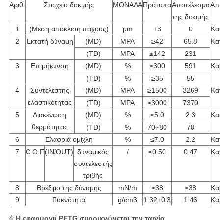
Αριθ.
Στοιχείο δοκιμής
ΜΟΝΑΔΑ
Πρότυπα
Αποτέλεσμα
Απ
της δοκιμής
1
(Μέση απόκλιση πάχους)
μm
±3
0
Κα
2
Εκτατή δύναμη
(MD)
MPA
≥42
65.8
Κα
(TD)
MPA
≥142
231
3
Επιμήκυνση
(MD)
%
≥300
591
Κα
(TD)
%
≥35
55
4
Συντελεστής
(MD)
MPA
≥1500
3269
Κα
ελαστικότητας
(TD)
MPA
≥3000
7370
5
Διακένωση
(MD)
%
≤5.0
2.3
Κα
θερμότητας
(TD)
%
70~80
78
6
Ελαφριά ομίχλη
%
≤7.0
2.2
Κα
7
C.O.F
(IN/OUT)
δυναμικός
/
≤0.50
0,47
Κα
συντελεστής
τριβής
8
Βρέξιμο της δύναμης
mN/m
≥38
≥38
Κα
9
Πυκνότητα
g/cm3
1.32±0.3
1.46
Κα
4.
Η εφαρμογή PETG συρρικνώνεται την ταινία