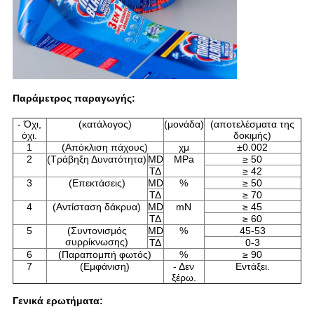
Παράμετρος παραγωγής:
- Όχι,
(κατάλογος)
(μονάδα)
(αποτελέσματα της
όχι.
δοκιμής)
1
(Απόκλιση πάχους)
χμ
±0.002
2
(Τράβηξη Δυνατότητα)
MD
MPa
≥ 50
ΤΔ
≥ 42
3
(Επεκτάσεις)
MD
%
≥ 50
ΤΔ
≥ 70
4
(Αντίσταση δάκρυα)
MD
mN
≥ 45
ΤΔ
≥ 60
5
(Συντονισμός
MD
%
45-53
συρρίκνωσης)
ΤΔ
0-3
6
(Παραπομπή φωτός)
%
≥ 90
7
(Εμφάνιση)
- Δεν
Εντάξει.
ξέρω.
Γενικά ερωτήματα: