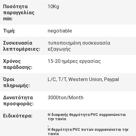
Ποσότητα
10Kg
ΠΟΙΟΤΙΚΌΣ
παραγγελίας
min:
ΈΛΕΓΧΟΣ
Τιμή:
negotiable
ΜΑΣ
Συσκευασία
τυποποιημένη συσκευασία
λεπτομέρειες:
εξαγωγής
ΕΛΆΤΕ
Χρόνος
15-20 ημέρες εργασίας
ΣΕ
παράδοσης:
ΕΠΑΦΉ
Όροι
L/C, T/T, Western Union, Paypal
ΜΕ
πληρωμής:
Δυνατότητα
3000ton/Month
ΕΙΔΉΣΕΙΣ
προσφοράς:
Ειδικότερα:
Η διαφανής θερμότητα PVC συρρικνώνεται
την ταινία
ΖΗΤΉΣΤΕ
,
Η θερμότητα PVC ποτών συρρικνώνεται την
ΈΝΑ
ταινία