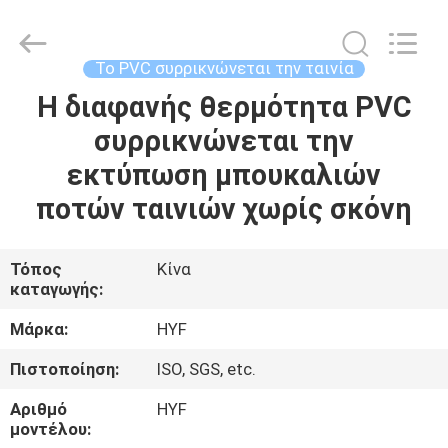
Hubei
HYF
Packaging
Co.,
Ltd..
Το PVC συρρικνώνεται την ταινία
All
Rights
Η διαφανής θερμότητα PVC
ΣΠΊΤΙ
Reserved.
συρρικνώνεται την
ΠΡΟΪΌΝΤΑ
εκτύπωση μπουκαλιών
ποτών ταινιών χωρίς σκόνη
ΒΊΝΤΕΟ
Τόπος
Κίνα
καταγωγής:
ΠΕΡΊΠΟΥ
ΕΜΕΊΣ
Μάρκα:
HYF
Πιστοποίηση:
ISO, SGS, etc.
ΓΎΡΟΣ
Αριθμό
HYF
ΕΡΓΟΣΤΑΣΊΩΝ
μοντέλου: