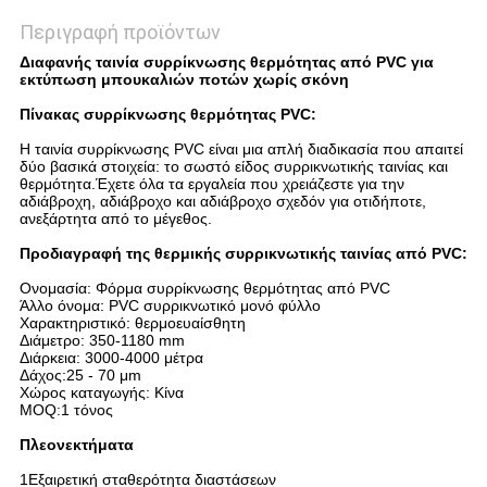
Περιγραφή προϊόντων
Διαφανής ταινία συρρίκνωσης θερμότητας από PVC για
εκτύπωση μπουκαλιών ποτών χωρίς σκόνη
Πίνακας συρρίκνωσης θερμότητας PVC:
Η ταινία συρρίκνωσης PVC είναι μια απλή διαδικασία που απαιτεί
δύο βασικά στοιχεία: το σωστό είδος συρρικνωτικής ταινίας και
θερμότητα.Έχετε όλα τα εργαλεία που χρειάζεστε για την
αδιάβροχη, αδιάβροχο και αδιάβροχο σχεδόν για οτιδήποτε,
ανεξάρτητα από το μέγεθος.
Προδιαγραφή της θερμικής συρρικνωτικής ταινίας από PVC:
Ονομασία: Φόρμα συρρίκνωσης θερμότητας από PVC
Άλλο όνομα: PVC συρρικνωτικό μονό φύλλο
Χαρακτηριστικό: θερμοευαίσθητη
Διάμετρο: 350-1180 mm
Διάρκεια: 3000-4000 μέτρα
Δάχος:25 - 70 μm
Χώρος καταγωγής: Κίνα
MOQ:1 τόνος
Πλεονεκτήματα
1Εξαιρετική σταθερότητα διαστάσεων