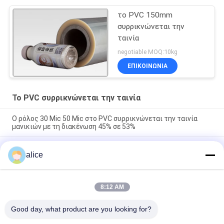
το PVC 150mm
συρρικνώνεται την
ταινία
negotiable MOQ:10kg
ΕΠΙΚΟΙΝΩΝΙΑ
Το PVC συρρικνώνεται την ταινία
Ο ρόλος 30 Mic 50 Mic στο PVC συρρικνώνεται την ταινία
μανικιών με τη διακένωση 45% σε 53%
Το Odorless PVC βαθμού εκτύπωσης συρρικνώνεται την
alice
ταινία, η θερμότητα συρρικνώνεται τα συσκευάζοντας
τρόφιμα περικαλυμμάτων
Η υψηλή αναλογία διακένωσης εκτυπώσιμη συρρικνώνεται
8:12 AM
τους ρόλους ταινιών περικαλυμμάτων για τα πλήρη μανίκια
σώματος
Good day, what product are you looking for?