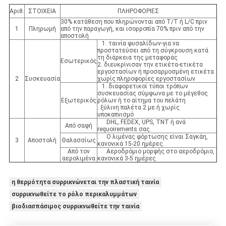
Αριθ.
ΣΤΟΙΧΕΙΑ
ΠΛΗΡΟΦΟΡΙΕΣ
30% κατάθεση που πληρώνονται από T/T ή L/C πριν
1
Πληρωμή
από την παραγωγή, και ισορροπία 70% πριν από την
αποστολή
1. ταινία φυσαλίδων-για να
προστατεύσει από τη σύγκρουση κατά
τη διάρκεια της μεταφοράς
Εσωτερικός
2. διευκρίνισαν την ετικέτα-ετικέτα
εργοστασίων ή προσαρμοσμένη ετικέτα
2
Συσκευασία
χωρίς πληροφορίες εργοστασίων
1. διαφορετικοί τύποι τρόπων
συσκευασίας σύμφωνα με το μέγεθος
Εξωτερικός
ρόλων ή το αίτημα του πελάτη
. ξύλινη παλέτα 2 με ή χωρίς
υποκαπνισμό
DHL, FEDEX, UPS, TNT ή ανά
Από σαφή
requoirements σας.
Ο λιμένας φόρτωσης είναι Σαγκάη,
3
Αποστολή
Θαλασσίως
κανονικά 15-20 ημέρες.
Από τον
Αεροδρόμιο μορφής στο αεροδρόμιο,
αερολιμένα
κανονικά 3-5 ημέρες
η θερμότητα συρρικνώνεται την πλαστική ταινία
συρρικνωθείτε το ρόλο περικαλυμμάτων
βιοδιασπάσιμος συρρικνωθείτε την ταινία