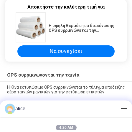
Αποκτήστε την καλύτερη τιμή για
Η υψηλή θερμότητα διακένωσης
OPS συρρικνώνεται την
καθημερινή ετικέτα προϊόντων
χρήσης ρόλων περικαλυμμάτων
Να συνεχίσει
OPS συρρικνώνονται την ταινία
Η Κίνα εκτυπώσιμο OPS συρρικνώνεται το τύλιγμα απόδειξης
αέρα ταινιών μανικιών για την εκτύπωση ετικετών
Σαφής OPS συσκευάζοντας υγρασία ταινιών ρόλων της Κίνας
alice
Transparenct - η απόδειξη για τη θερμότητα συρρικνώνεται
την ετικέτα
Υψηλό να συρρικνωθεί BOPS OPS συρρικνώνεται τους
4:20 AM
ρόλους ταινιών για τη συσκευασία μπουκαλιών ποτών με το