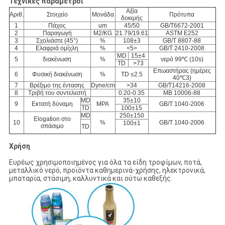
Τεχνικές παράμετροι
Αξία
Αριθ.
Στοιχείο
Μονάδα
Πρότυπα
δοκιμής
1
Πάχος
um
45/50
GB/T6672-2001
2
Παραγωγή
M2/KG
21.79/19.61
ASTM E252
3
Σχολιάστε (45°)
%
108±3
GB/T 8807-88
4
Ελαφριά ομίχλη
%
<5>
GB/T 2410-2008
MD
15±4
5
διακένωση
%
νερό 99℃ (10s)
TD
>73
Επωαστήρας (ημέρες
6
Φυσική διακένωση
%
TD ≤2.5
40℃3)
7
Βρέξιμο της έντασης
Dyne/cm
>34
GB/T14216-2008
8
Τριβή του συντελεστή
0.20-0.35
ΜΒ 10006-88
MD
35±10
9
Εκτατή δύναμη
MPA
GB/T 1040-2006
TD
100±15
MD
250±150
Elogation στο
10
%
GB/T 1040-2006
100±1
σπάσιμο
TD
Χρήση
Ευρέως χρησιμοποιημένος για όλα τα είδη τροφίμων, ποτά,
μεταλλικό νερό, προϊόντα καθημερινά-χρήσης, ηλεκτρονικά,
μπαταρία, στάσιμη, καλλυντικά και ούτω καθεξής.