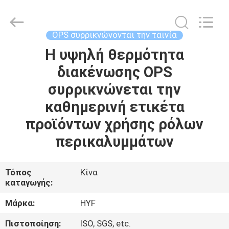
Hubei
HYF
Packaging
Co.,
Ltd..
OPS συρρικνώνονται την ταινία
All
Rights
Η υψηλή θερμότητα
ΣΠΊΤΙ
Reserved.
διακένωσης OPS
ΠΡΟΪΌΝΤΑ
συρρικνώνεται την
καθημερινή ετικέτα
ΒΊΝΤΕΟ
προϊόντων χρήσης ρόλων
περικαλυμμάτων
ΠΕΡΊΠΟΥ
ΕΜΕΊΣ
Τόπος
Κίνα
καταγωγής:
ΓΎΡΟΣ
Μάρκα:
HYF
ΕΡΓΟΣΤΑΣΊΩΝ
Πιστοποίηση:
ISO, SGS, etc.