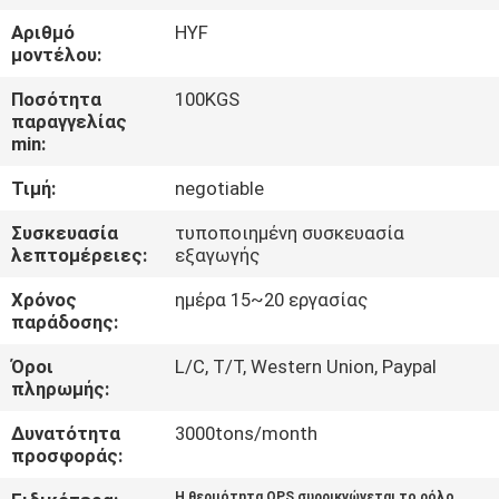
Αριθμό
HYF
ΠΟΙΟΤΙΚΌΣ
μοντέλου:
ΈΛΕΓΧΟΣ
Ποσότητα
100KGS
παραγγελίας
min:
ΜΑΣ
Τιμή:
negotiable
ΕΛΆΤΕ
ΣΕ
Συσκευασία
τυποποιημένη συσκευασία
λεπτομέρειες:
εξαγωγής
ΕΠΑΦΉ
Χρόνος
ημέρα 15~20 εργασίας
ΜΕ
παράδοσης:
Όροι
L/C, T/T, Western Union, Paypal
ΕΙΔΉΣΕΙΣ
πληρωμής:
Δυνατότητα
3000tons/month
ΖΗΤΉΣΤΕ
προσφοράς:
ΈΝΑ
Η θερμότητα OPS συρρικνώνεται το ρόλο