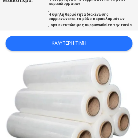
Ειδικότερα:
περικαλυμμάτων
ΑΠΌΣΠΑΣΜΑ
,
Η υψηλή θερμότητα διακένωσης
συρρικνώνεται το ρόλο περικαλυμμάτων
,
SITEMAP
ops εκτυπώσιμος συρρικνωθείτε την ταινία
ΚΑΛΎΤΕΡΗ ΤΙΜΉ
ΠΟΛΙΤΙΚΉ
ΑΠΟΡΡΉΤΟΥ