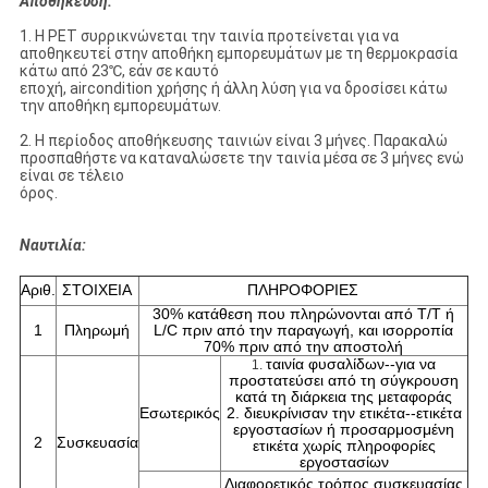
Αποθήκευση:
1.
Η PET συρρικνώνεται την ταινία προτείνεται για να
αποθηκευτεί στην αποθήκη εμπορευμάτων με τη θερμοκρασία
κάτω από 23℃, εάν σε καυτό
εποχή, aircondition χρήσης ή άλλη λύση για να δροσίσει κάτω
την αποθήκη εμπορευμάτων.
2.
Η περίοδος αποθήκευσης ταινιών είναι 3 μήνες. Παρακαλώ
προσπαθήστε να καταναλώσετε την ταινία μέσα σε 3 μήνες ενώ
είναι σε τέλειο
όρος.
Ναυτιλία:
Αριθ.
ΣΤΟΙΧΕΙΑ
ΠΛΗΡΟΦΟΡΙΕΣ
30% κατάθεση που πληρώνονται από T/T ή
1
Πληρωμή
L/C πριν από την παραγωγή, και ισορροπία
70% πριν από την αποστολή
ταινία φυσαλίδων--για να
1.
προστατεύσει από τη σύγκρουση
κατά τη διάρκεια της μεταφοράς
Εσωτερικός
2. διευκρίνισαν την ετικέτα--ετικέτα
εργοστασίων ή προσαρμοσμένη
2
Συσκευασία
ετικέτα χωρίς πληροφορίες
εργοστασίων
Διαφορετικός τρόπος συσκευασίας