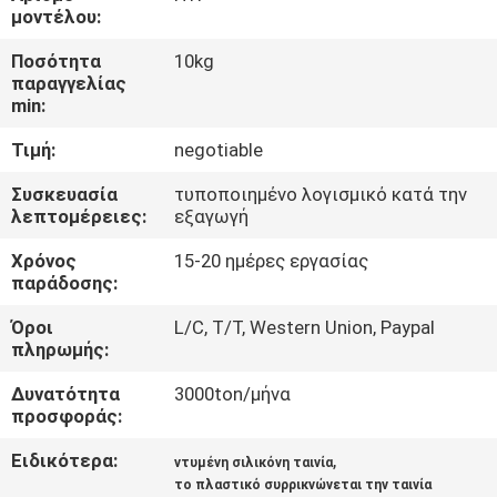
μοντέλου:
ΠΟΙΟΤΙΚΌΣ
Ποσότητα
10kg
ΈΛΕΓΧΟΣ
παραγγελίας
min:
Τιμή:
negotiable
ΜΑΣ
ΕΛΆΤΕ
Συσκευασία
τυποποιημένο λογισμικό κατά την
λεπτομέρειες:
εξαγωγή
ΣΕ
Χρόνος
15-20 ημέρες εργασίας
ΕΠΑΦΉ
παράδοσης:
ΜΕ
Όροι
L/C, T/T, Western Union, Paypal
πληρωμής:
ΕΙΔΉΣΕΙΣ
Δυνατότητα
3000ton/μήνα
προσφοράς:
ΖΗΤΉΣΤΕ
Ειδικότερα:
,
ντυμένη σιλικόνη ταινία
ΈΝΑ
το πλαστικό συρρικνώνεται την ταινία