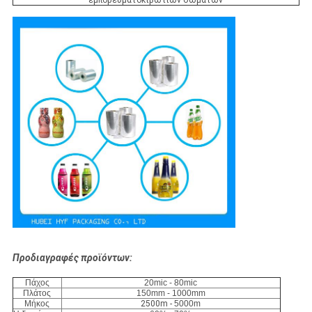
εμπορευματοκιβωτίων σωμάτων
Προδιαγραφές προϊόντων:
Πάχος
20mic - 80mic
Πλάτος
150mm - 1000mm
Μήκος
2500m -
5000m