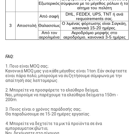
Εξωτερικός
σύμφωνα με το μέγεθος ρόλων ή το
αίτημα του πελάτη
DHL, FEDEX, UPS, TNT ή ανά
Από σαφή
requoirements σας.
Ο λιμένας φόρτωσης είναι Σαγκάη,
3
Αποστολή
Θαλασσίως
κανονικά 15-20 ημέρες.
Από τον
Αεροδρόμιο μορφής στο
αερολιμένα
αεροδρόμιο, κανονικά 3-5 ημέρες
FAQ:
1.
Ποιο είναι MOQ σας;
Κανονικά MOQ μας για κάθε μέγεθος είναι 1ton. Εάν σκέφτεστε
είναι πάρα πολύ, μπορούμε να συζητήσουμε σύμφωνα με την
απαίτησή σας λεπτομερώς.
2. Μπορείτε να προσφέρετε το ελεύθερο δείγμα;
Ναι, μπορούμε να παρέχουμε τα ελεύθερα δείγματα 150m -
200m.
3. Ποιος είναι ο χρόνος παράδοσής σας;
Θα παραδώσουμε σε 15-20 ημέρες εργασίας.
4. Μπορείτε να δεχτείτε τα μικτά προϊόντα σε ένα
εμπορευματοκιβώτιο;
Ναι, δεχόμαστε στα σίγουρα.