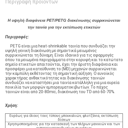
Περιγραφή προϊόντων
Η υψηλή διαφάνεια PET/PETG διακένωσης συρρικνώνεται
την ταινία για την εκτύπωση ετικετών
Περιγραφές:
PETG είναι μια heat-shrinkable ταινία που συνδυάζει την
υψηλή γενική διακένωση με σημαντικά μειωμένος
συρρικνώνεται τη δύναμη. Είναι ιδανικό για τις εφαρμογές
όπου τα μειωμένα περιγράμματα στην κορυφή και το κατώτατο
σημείο ετικετών απαιτούνται, έχει την άριστη διαφάνεια και
προσφέρει μια κατεύθυνση το (MD) μηχανών συρρικνώνεται
την καμπύλη εκθέτοντας τη σημαντική αύξηση.
Ο ευνοϊκός
χαρακτήρας ανθεκτικότητας και διακένωσης ταινιών
συνδυάζει να καταστήσει μια ταινία κατάλληλη για μια ευρεία
ποικιλία των μορφών εμπορευματοκιβωτίων. Το πάχος
ταινιών είναι από 20-80mic, διακένωση του TD από 60-70%.
Χρήση:
Ευρέως για όλους τους τύπους μπουκαλιών, φλυτζάνια, εκτύπωση
δίσκων
Χρησιμοποιημένος για την κατασκευή των πλήρων μανικιών και των