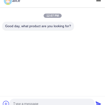
alice
40mic διαφανείς Shrinkable ταινίες πολυεστέρα για τις
ετικέτες μπουκαλιών εκτύπωσης
12:07 PM
Ελαστική ταινία συρρίκνωσης PETG Ιδανικό υλικό PET για
συρρίκνωση συσκευασίας
Good day, what product are you looking for?
Λαϊκή κατηγορία
Όλα
Συρρικνωθείτε 
PETG 
Τους Ρόλους 
Συρρικνώνεται Την 
Ταινιών
Ταινία
Το PVC 
OPS 
Συρρικνώνεται Την 
Συρρικνώνονται 
Ταινία
Την Ταινία
Επιμεταλλωμένο 
Πλαστική Ταινία Pla
Κενό Έγγραφο
Η PET 
Ετικέτες 
Συρρικνώνεται Την 
Μπουκαλιών Ποτών
Ταινία