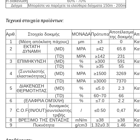
Η διακένωση
60% - 70%
Δείγμα
Μπορέστε να παρέχετε τα ελεύθερα δείγματα 150m - 200m
Τεχνικά στοιχεία προϊόντων:
Αποτέλεσμα
Αριθ.
Στοιχείο δοκιμής
ΜΟΝΑΔΑ
Πρότυπα
Απ
της δοκιμής
1
(Μέση απόκλιση πάχους)
μm
±3
0
Κα
ΕΚΤΑΤΗ
2
(MD)
MPA
≥42
65.8
Κα
ΔΥΝΑΜΗ
(TD)
MPA
≥142
231
3
ΕΠΙΜΗΚΥΝΣΗ
(MD)
%
≥300
591
Κα
(TD)
%
≥35
55
(Συντελεστής
4
(MD)
MPA
≥1500
3269
Κα
ελαστικότητας)
(TD)
MPA
≥3000
7370
ΔΙΑΚΕΝΩΣΗ
5
(MD)
%
≤5.0
2.3
Κα
ΘΕΡΜΟΤΗΤΑΣ
(TD)
%
60~70
66
6
(ΕΛΑΦΡΙΑ ΟΜΊΧΛΗ)
%
≤7.0
2.2
Κα
δυναμικός
7
C.O.F
(IN/OUT)
συντελεστής
/
≤0.50
0,47
Κα
τριβής
8
ΒΡΕΞΙΜΟ ΤΗΣ ΕΝΤΑΣΗΣ
mN/m
≥38
≥38
Κα
9
Πυκνότητα
g/cm3
1.32±0.3
1.46
Κα