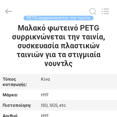
Hubei
HYF
Packaging
Co.,
Ltd..
PETG συρρικνώνεται την ταινία
All
Rights
Μαλακό φωτεινό PETG
ΣΠΊΤΙ
Reserved.
συρρικνώνεται την ταινία,
ΠΡΟΪΌΝΤΑ
συσκευασία πλαστικών
ταινιών για τα στιγμιαία
ΒΊΝΤΕΟ
νουντλς
ΠΕΡΊΠΟΥ
Τόπος
Κίνα
καταγωγής:
ΕΜΕΊΣ
Μάρκα:
HYF
ΓΎΡΟΣ
Πιστοποίηση:
ISO, SGS, etc.
ΕΡΓΟΣΤΑΣΊΩΝ
Αριθμό
HYF