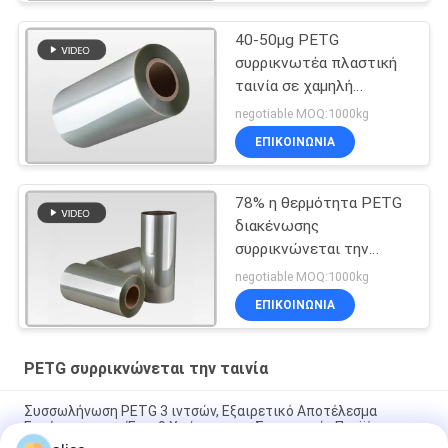
40-50μg PETG
συρρικνωτέα πλαστική
ταινία σε χαμηλή
θερμοκρασία
negotiable MOQ:1000kg
ΕΠΙΚΟΙΝΩΝΙΑ
78% η θερμότητα PETG
διακένωσης
συρρικνώνεται την
ταινία στη Shrinkable
negotiable MOQ:1000kg
ετικέτα μανικιών
ΕΠΙΚΟΙΝΩΝΙΑ
PETG συρρικνώνεται την ταινία
Συσσωλήνωση PETG 3 ιντσών, Εξαιρετικό Αποτέλεσμα
Εκτύπωσης και Έως 9 Χρώματα για Συσκευασία Προϊόντων