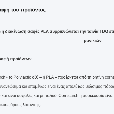
αφή του προϊόντος
 η διακένωση σαφές PLA συρρικνώνεται την ταινία TDO ετ
μανικιών
ραφή προϊόντων
rch» το Polylactic οξύ – ή PLA – προέρχεται από τη ρητίνη cor
νανεώσιμα και επομένως είναι ένας απολύτως βιώσιμος πόρος 
ό και είναι ασφαλές και μη τοξικό. Cornstarch η συσκευασία εί
ικούς όρους λίπανσης.