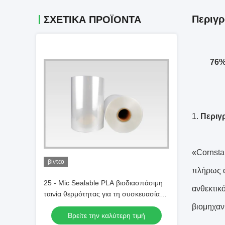
Περιγρ
ΣΧΕΤΙΚΑ ΠΡΟΪΟΝΤΑ
76%
1.
Περιγ
«Cornsta
βίντεο
πλήρως α
25 - Mic Sealable PLA βιοδιασπάσιμη
ανθεκτικ
ταινία θερμότητας για τη συσκευασία
πλαστικών τσαντών & λουλουδιών
βιομηχαν
Βρείτε την καλύτερη τιμή