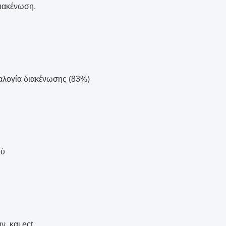
διακένωση.
αλογία διακένωσης (83%)
ού
, και ect.