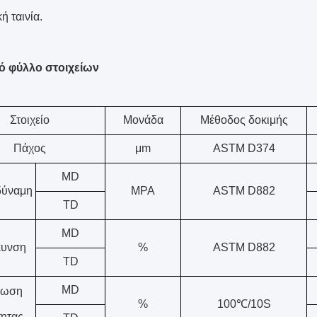
ή ταινία.
κό φύλλο στοιχείων
Στοιχείο
Μονάδα
Μέθοδος δοκιμής
Πάχος
μm
ASTM D374
MD
δύναμη
MPA
ASTM D882
TD
MD
κυνση
%
ASTM D882
TD
MD
νωση
%
100℃/10S
τητας