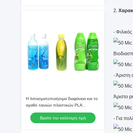
2.
Χαρακ
-
Φιλικός
Βιοδιασ
-
Άριστη 
Άριστο pr
Η λιπασματοποιήσιμα διαφάνεια και το
αγαθό ταινιών πλαστικών PLA
βιοδιασπάσιμα υψηλά σχολιάζουν
Βρείτε την καλύτερη τιμή
- Για πολ