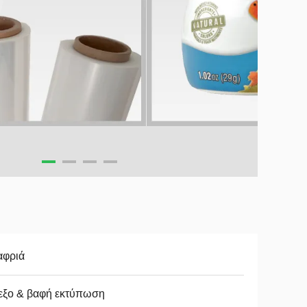
αφριά
εξο & βαφή εκτύπωση