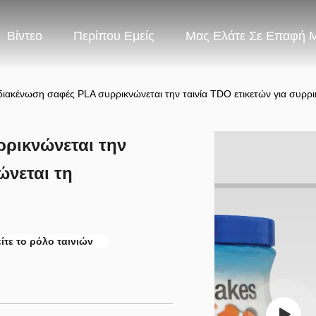
Βίντεο
Περίπου Εμείς
Μας Ελάτε Σε Επαφή 
ιακένωση σαφές PLA συρρικνώνεται την ταινία TDO ετικετών για συρρι
ρικνώνεται την
ώνεται τη
τε το ρόλο ταινιών