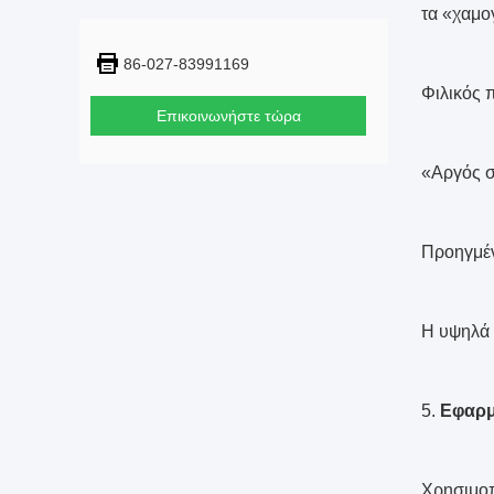
τα «χαμο
86-027-83991169
Φιλικός 
Επικοινωνήστε τώρα
«Αργός σ
Προηγμέν
Η υψηλά 
5.
Εφαρ
Χρησιμοπο