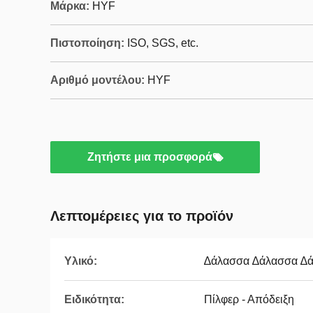
Μάρκα:
HYF
Πιστοποίηση:
ISO, SGS, etc.
Αριθμό μοντέλου:
HYF
Ζητήστε μια προσφορά
Λεπτομέρειες για το προϊόν
Υλικό:
∆άλασσα ∆άλασσα ∆
Ειδικότητα:
Πίλφερ - Απόδειξη