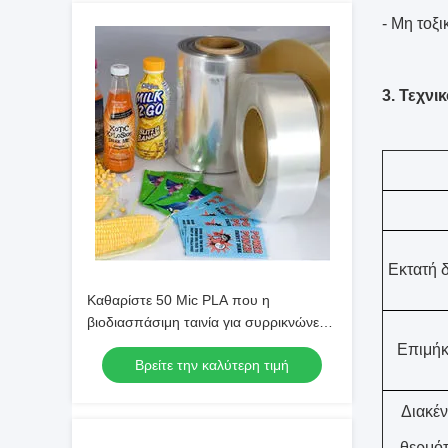
-
Μη τοξικ
3.
Τεχνι
Εκτατή 
Καθαρίστε 50 Mic PLA που η
βιοδιασπάσιμη ταινία για συρρικνώνεται
τη ζώνη, Polylactic όξινη ταινία
Επιμή
Βρείτε την καλύτερη τιμή
Διακέ
θερμό