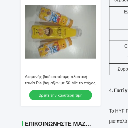
Ε
C
Συρρ
Διαφανής βιοδιασπάσιμη πλαστική
ταινία Pla βιομαζών με 50 Mic το πάχος
4.
Γιατί 
Βρείτε την καλύτερη τιμή
Το HYF P
μια πολύ
ΕΠΙΚΟΙΝΩΝΉΣΤΕ ΜΑΖΊ ΜΑΣ