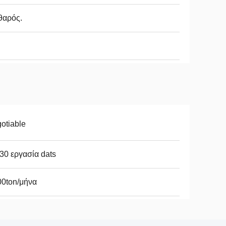
θαρός.
otiable
30 εργασία dats
00ton/μήνα