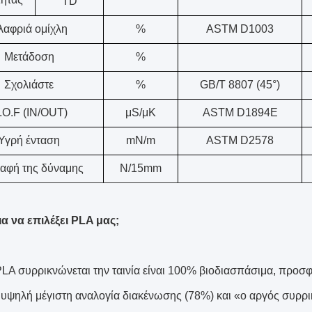
TD
λαφριά ομίχλη
%
ASTM D1003
Μετάδοση
%
Σχολιάστε
%
GB/T 8807 (45°)
.O.F (IN/OUT)
μS/μK
ASTM D1894E
Υγρή ένταση
mN/m
ASTM D2578
αφή της δύναμης
N/15mm
για να επιλέξει PLA μας;
LA συρρικνώνεται την ταινία είναι 100% βιοδιασπάσιμα, προσφέ
 υψηλή μέγιστη αναλογία διακένωσης (78%) και «ο αργός συρρ