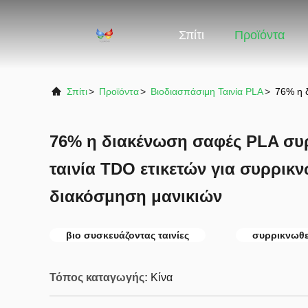
Σπίτι
Προϊόντα
Σπίτι
>
Προϊόντα
>
Βιοδιασπάσιμη Ταινία PLA
>
76% η δ
76% η διακένωση σαφές PLA συρ
ταινία TDO ετικετών για συρρικν
διακόσμηση μανικιών
βιο συσκευάζοντας ταινίες
συρρικνωθεί
Τόπος καταγωγής:
Κίνα