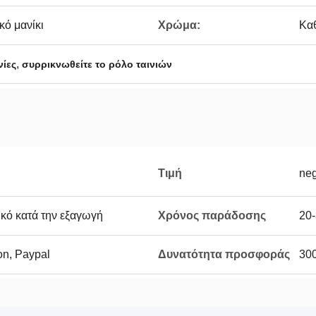
κό μανίκι
Χρώμα:
Κα
,
νίες
συρρικνωθείτε το ρόλο ταινιών
Τιμή
neg
κό κατά την εξαγωγή
Χρόνος παράδοσης
20-
on, Paypal
Δυνατότητα προσφοράς
30