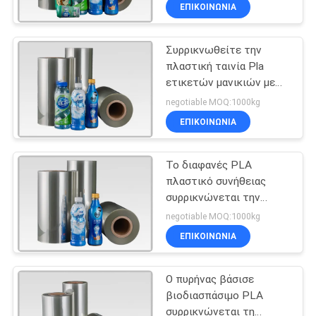
φιλικούς προς το
ΕΠΙΚΟΙΝΩΝΙΑ
περιβάλλον
ΠΟΙΟΤΙΚΌΣ
Συρρικνωθείτε την
ΈΛΕΓΧΟΣ
100
πλαστική ταινία Pla
ετικετών μανικιών με
Το PVC
ΜΑΣ
την εκτύπωση
negotiable MOQ:1000kg
συρρικνώνεται την
λογότυπων σχεδίου
ΕΛΆΤΕ
ΕΠΙΚΟΙΝΩΝΙΑ
συνήθειας
ταινία
ΣΕ
Το διαφανές PLA
ΕΠΑΦΉ
πλαστικό συνήθειας
ΜΕ
συρρικνώνεται την
34
ταινία περικαλυμμάτων
negotiable MOQ:1000kg
για την εκτύπωση και τη
OPS
ΕΙΔΉΣΕΙΣ
ΕΠΙΚΟΙΝΩΝΙΑ
συσκευασία
συρρικνώνονται
Ο πυρήνας βάσισε
ΖΗΤΉΣΤΕ
την ταινία
βιοδιασπάσιμο PLA
ΈΝΑ
συρρικνώνεται τη