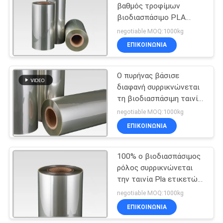
βαθμός τροφίμων
βιοδιασπάσιμο PLA
23
συρρικνώνεται την
negotiable MOQ:1000kg
ταινία για τη συσκευασία
Η PET
ΕΠΙΚΟΙΝΩΝΙΑ
τροφίμων
συρρικνώνεται την
Ο πυρήνας βάσισε
ταινία
διαφανή συρρικνώνεται
τη βιοδιασπάσιμη ταινία
PLA Eco
negotiable MOQ:1000kg
περικαλυμμάτων -
ΕΠΙΚΟΙΝΩΝΙΑ
29
φιλικό
ετικέτες
100% ο βιοδιασπάσιμος
ρόλος συρρικνώνεται
μπουκαλιών ποτών
την ταινία Pla ετικετών
μανικιών με τη μαλακή
negotiable MOQ:1000kg
σκληρότητα
ΕΠΙΚΟΙΝΩΝΙΑ