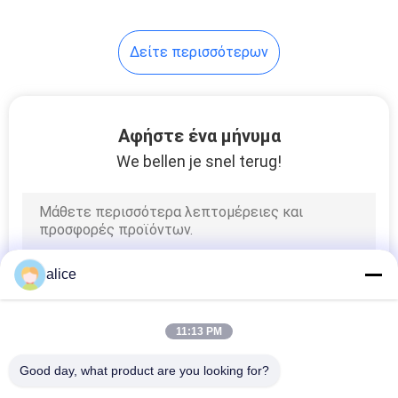
45
Δείτε περισσότερων
PLA συρρικνώνεται
την ταινία
Αφήστε ένα μήνυμα
We bellen je snel terug!
13
βιοδιασπάσιμος
alice
συρρικνωθείτε την
ταινία
11:13 PM
Good day, what product are you looking for?