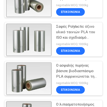
συσκευασία ταινιών με
ΑΠΌΣΠΑΣΜΑ
negotiable MOQ:1000kg
50 Mic το πάχος
ΕΠΙΚΟΙΝΩΝΙΑ
31
SITEMAP
Σαφές Polylactic όξινο
πλαστική ταινία pla
υλικό ταινιών PLA του
ΠΟΛΙΤΙΚΉ
ISO και σχεδιασμό
χαρακτηριστικό
ΑΠΟΡΡΉΤΟΥ
negotiable MOQ:1000kg
διακένωσης
ΕΠΙΚΟΙΝΩΝΙΑ
Ο ασφαλής πυρήνας
41
βάσισε βιοδιασπάσιμο
Επιμεταλλωμένο
PLA συρρικνώνεται τη
Polylactic όξινη
negotiable MOQ:1000kg
κενό έγγραφο
συσκευασία ταινιών
ΕΠΙΚΟΙΝΩΝΙΑ
Ο λιπασματοποιήσιμος