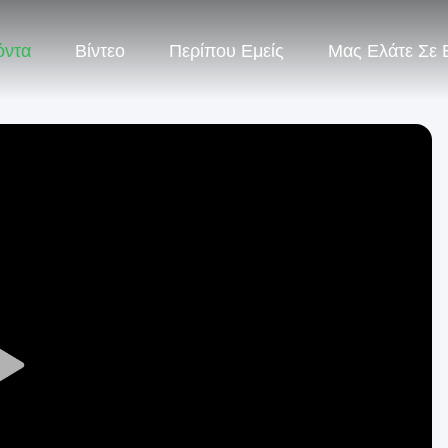
όντα
Βίντεο
Περίπου Εμείς
Μας Ελάτε Σε
Play
Video