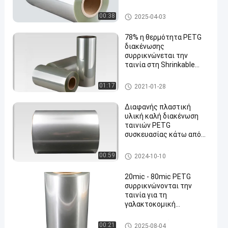
80mic πάχος
PETG συρρικνώνεται την ται
00:38
2025-04-03
νία
78% η θερμότητα PETG
διακένωσης
συρρικνώνεται την
ταινία στη Shrinkable
ετικέτα μανικιών
PETG συρρικνώνεται την ται
01:17
2021-01-28
νία
Διαφανής πλαστική
υλική καλή διακένωση
ταινιών PETG
συσκευασίας κάτω από
το πάχος 40mic υψηλής
ταχύτητας σε 50mic
PETG συρρικνώνεται την ται
00:59
2024-10-10
νία
20mic - 80mic PETG
συρρικνώνονται την
ταινία για τη
γαλακτοκομική
συσκευασία ποτών
PETG συρρικνώνεται την ται
00:21
2025-08-04