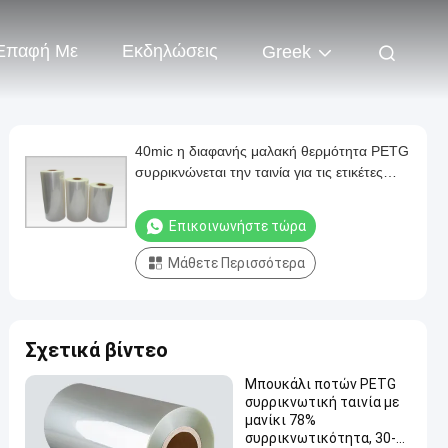
 Επαφή Με
Εκδηλώσεις
Greek
40mic η διαφανής μαλακή θερμότητα PETG
συρρικνώνεται την ταινία για τις ετικέτες
μανικιών
Επικοινωνήστε τώρα
Μάθετε Περισσότερα
Σχετικά βίντεο
Μπουκάλι ποτών PETG
συρρικνωτική ταινία με
μανίκι 78%
συρρικνωτικότητα, 30-