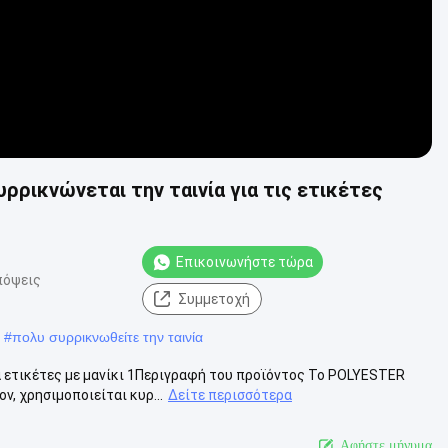
ρικνώνεται την ταινία για τις ετικέτες
Επικοινωνήστε τώρα
πόψεις
Συμμετοχή
#
πολυ συρρικνωθείτε την ταινία
 ετικέτες με μανίκι 1Περιγραφή του προϊόντος Το POLYESTER
ν, χρησιμοποιείται κυρ...
Δείτε περισσότερα
Αφήστε μήνυμα