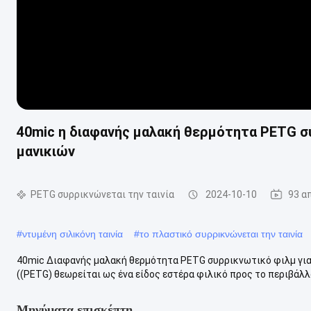
40mic η διαφανής μαλακή θερμότητα PETG συρ
μανικιών
PETG συρρικνώνεται την ταινία
2024-10-10
93 α
#
ντυμένη σιλικόνη ταινία
#
το πλαστικό συρρικνώνεται την ταινία
40mic Διαφανής μαλακή θερμότητα PETG συρρικνωτικό φιλμ για
((PETG) θεωρείται ως ένα είδος εστέρα φιλικό προς το περιβάλλο
Μηνύματα επισκέπτη